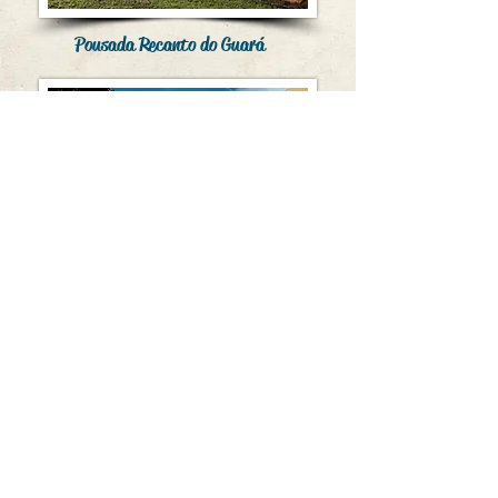
Pousada Recanto do Guará
Pousada Vista pra Serra
© Copyright
2000-2026
/ Prados - MG
(O portal dos Pradenses) - Todos os
direitos reservados - Por
Léo Carvalho
(32) 3353-6388
Desde 2000 registrando e
preservando a história, a cultura e as