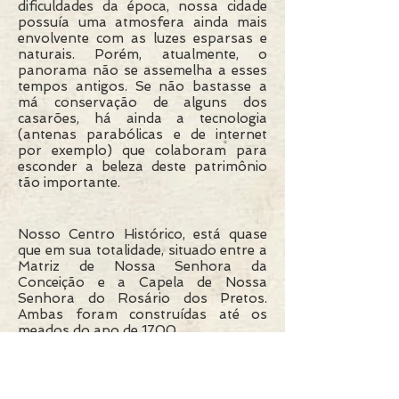
dificuldades da época, nossa cidade
possuía uma atmosfera ainda mais
envolvente com as luzes esparsas e
naturais. Porém, atualmente, o
panorama não se assemelha a esses
tempos antigos. Se não bastasse a
má conservação de alguns dos
casarões, há ainda a tecnologia
(antenas parabólicas e de internet
por exemplo) que colaboram para
esconder a beleza deste patrimônio
tão importante.
Nosso Centro Histórico, está quase
que em sua totalidade, situado entre a
Matriz de Nossa Senhora da
Conceição e a Capela de Nossa
Senhora do Rosário dos Pretos.
Ambas foram construídas até os
meados do ano de 1700.
Prados tem, também, um dos maiores
atrativos turísticos naturais da região:
a Serra de São José que está