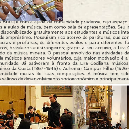
 Brasil e com a ajuda da comunidade pradense, cujo espaço
s e aulas de música, bem como sala de apresentações. Seu i
 disponibilizado gratuitamente aos estudantes e músicos int
de empréstimo. Possui um rico acervo de partituras, que co
acras e profanas, de diferentes estilos e para diferentes 
iros, brasileiros e estrangeiros; graças a seu arquivo, a Lir
do da música mineira. O pessoal envolvido nas atividades 
 de músicos amadores voluntários, cuja maior motivação é 
munidade. Já estiveram à frente da Lira Ceciliana músico
rico da Costa (1867-1945) e Adhemar Campos Filho (1926-19
entidade muitas de suas composições. A música tem sido
 valioso de desenvolvimento socioeconômico e principalmen