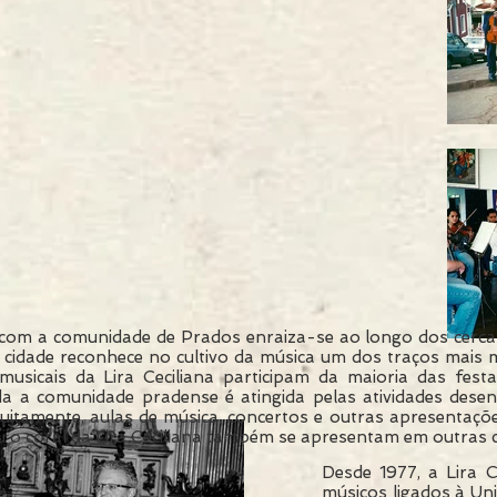
 com a comunidade de Prados enraiza-se ao longo dos cerca d
 cidade reconhece no cultivo da música um dos traços mais ma
usicais da Lira Ceciliana participam da maioria das festas
a a comunidade pradense é atingida pelas atividades desenv
uitamente, aulas de música, concertos e outras apresentaçõ
 o coral da Lira Ceciliana também se apresentam em outras c
Desde 1977, a Lira 
músicos ligados à Uni