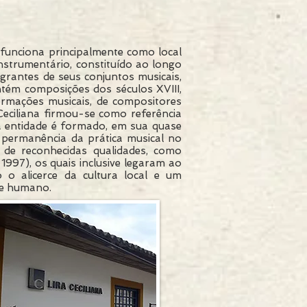
 funciona principalmente como local
nstrumentário, constituído ao longo
egrantes de seus conjuntos musicais,
ntém composições dos séculos XVIII,
formações musicais, de compositores
a Ceciliana firmou-se como referência
da entidade é formado, em sua quase
a permanência da prática musical no
s de reconhecidas qualidades, como
97), os quais inclusive legaram ao
 o alicerce da cultura local e um
te humano.