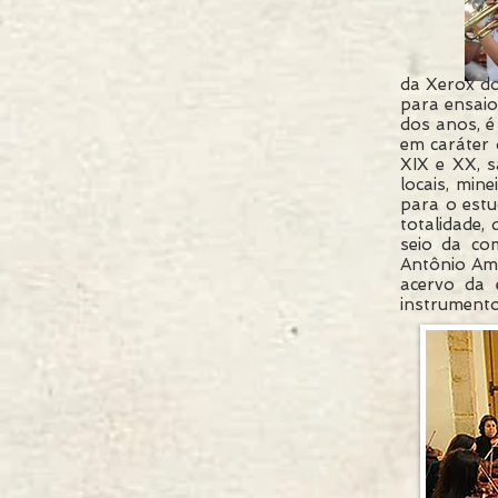
da Xerox do
para ensaio
dos anos, é
em caráter 
XIX e XX, s
locais, mine
para o estu
totalidade,
seio da co
Antônio Amé
acervo da 
instrumento