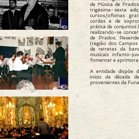
de Música de Prados
trigésima sexta edi
cursos/oficinas gra
cordas e de sopros,
prática de conjuntos 
realizando-se concer
de Prados, Resend
(região dos Campos 
de retretas da ban
musicais infanto-ju
fomentar e aprimorar
A entidade dispõe 
início da década d
provenientes da Fun