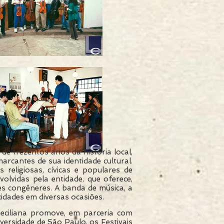
e trezentos anos da história local,
rcantes de sua identidade cultural.
 religiosas, cívicas e populares de
olvidas pela entidade, que oferece,
es congêneres. A banda de música, a
idades em diversas ocasiões.
Ceciliana promove, em parceria com
versidade de São Paulo, os Festivais