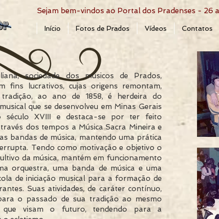
Sejam bem-vindos ao Portal dos Pradenses - 26
Início
Fotos de Prados
Vídeos
Contatos
iliana, sociedade dos músicos de Prados,
m fins lucrativos, cujas origens remontam,
tradição, ao ano de 1858, é herdeira do
usical que se desenvolveu em Minas Gerais
o século XVIII e destaca-se por ter feito
através dos tempos a Música Sacra Mineira e
das bandas de música, mantendo uma prática
nterrupta. Tendo como motivação e objetivo o
cultivo da música, mantém em funcionamento
ma orquestra, uma banda de música e uma
ola de iniciação musical para a formação de
rantes. Suas atividades, de caráter contínuo,
para o passado de sua tradição ao mesmo
que visam o futuro, tendendo para a