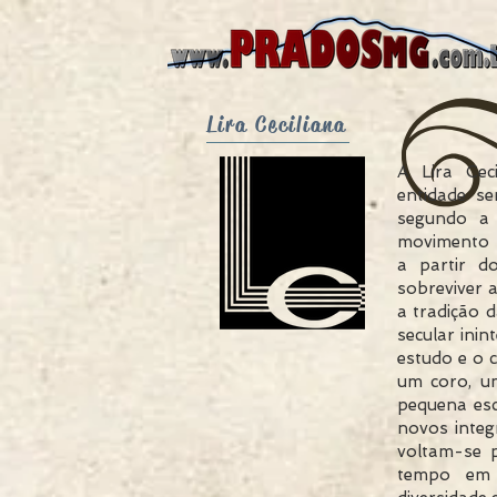
Lira Ceciliana
A Lira Cec
entidade se
segundo a 
movimento m
a partir d
sobreviver 
a tradição 
secular ini
estudo e o 
um coro, u
pequena esc
novos integ
voltam-se 
tempo em 