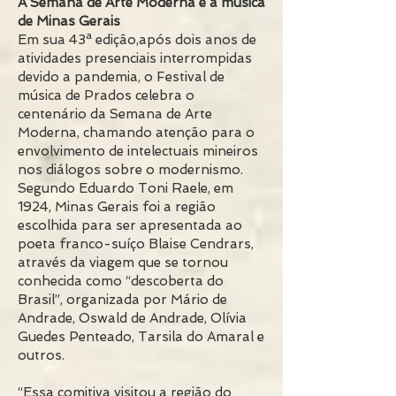
A Semana de Arte Moderna e a música
de Minas Gerais
Em sua 43ª edição,após dois anos de
atividades presenciais interrompidas
devido a pandemia, o Festival de
música de Prados celebra o
centenário da Semana de Arte
Moderna, chamando atenção para o
envolvimento de intelectuais mineiros
nos diálogos sobre o modernismo.
Segundo Eduardo Toni Raele, em
1924, Minas Gerais foi a região
escolhida para ser apresentada ao
poeta franco-suíço Blaise Cendrars,
através da viagem que se tornou
conhecida como “descoberta do
Brasil”, organizada por Mário de
Andrade, Oswald de Andrade, Olívia
Guedes Penteado, Tarsila do Amaral e
outros.
“Essa comitiva visitou a região do