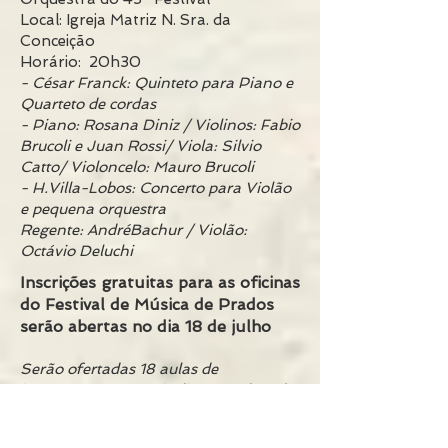
Local: Igreja Matriz N. Sra. da
Conceição
Horário: 20h30
- César Franck: Quinteto para Piano e
Quarteto de cordas
- Piano: Rosana Diniz / Violinos: Fabio
Brucoli e Juan Rossi/ Viola: Silvio
Catto/ Violoncelo: Mauro Brucoli
- H.Villa-Lobos: Concerto para Violão
e pequena orquestra
Regente: AndréBachur / Violão:
Octávio Deluchi
Inscrições gratuitas para as oficinas
do Festival de Música de Prados
serão abertas no dia 18 de julho
Serão ofertadas 18 aulas de
instrumentos e musicalização, além de
uma oficina de choro, improvisação e
prática em conjunto. As inscrições