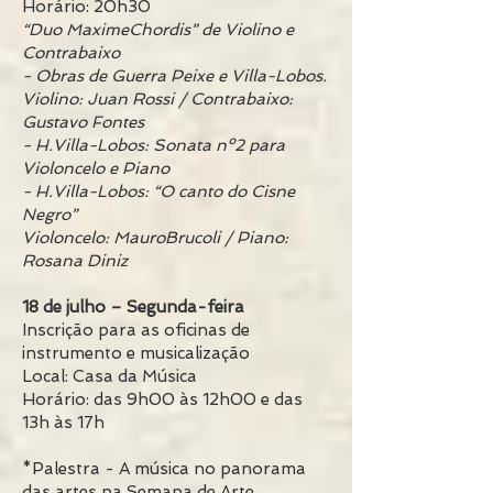
Horário: 20h30
“Duo MaximeChordis” de Violino e
Contrabaixo
- Obras de Guerra Peixe e Villa-Lobos.
Violino: Juan Rossi / Contrabaixo:
Gustavo Fontes
- H.Villa-Lobos: Sonata nº2 para
Violoncelo e Piano
- H.Villa-Lobos: “O canto do Cisne
Negro”
Violoncelo: MauroBrucoli / Piano:
Rosana Diniz
18 de julho – Segunda-feira
Inscrição para as oficinas de
instrumento e musicalização
Local: Casa da Música
Horário: das 9h00 às 12h00 e das
13h às 17h
*Palestra - A música no panorama
das artes na Semana de Arte